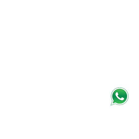
(21) 96887-2152 |
contato@espacoquintessence.com.br
FIQUE CONECTADO
HOME
SOBRE
EVENTOS E CURSOS
TERAPIAS
PARCERIAS
BLOG
CONTATO
AGENDE AGORA
Copyright © 2019 Jogasana. All Rights Reserved.
Privacy
Policy
|
Terms & Conditions